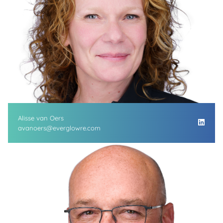
Alisse van Oers
avanoers@everglowre.com