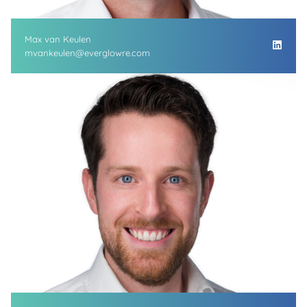
Max van Keulen
mvankeulen@everglowre.com