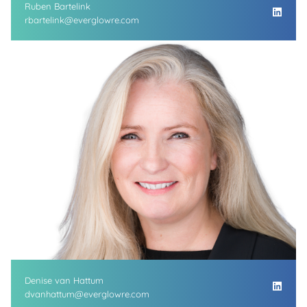
Ruben Bartelink
rbartelink@everglowre.com
Denise van Hattum
dvanhattum@everglowre.com