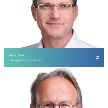
Heino Vink
hvink@everglowre.com