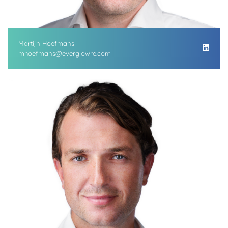
Martijn Hoefmans
mhoefmans@everglowre.com