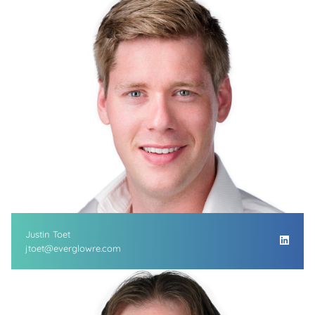
Justin Toet
jtoet@everglowre.com