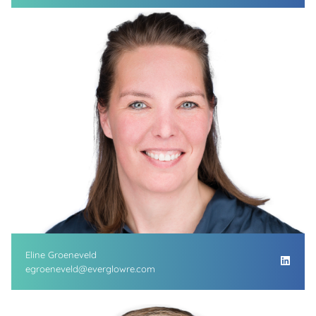
Eline Groeneveld
egroeneveld@everglowre.com