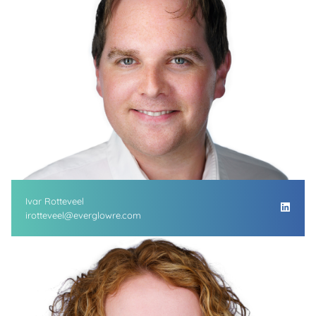
Ivar Rotteveel
irotteveel@everglowre.com