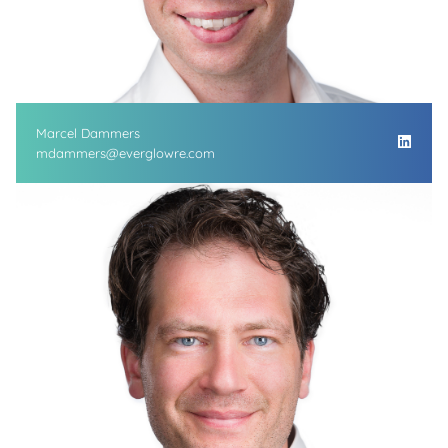
Marcel Dammers
mdammers@everglowre.com