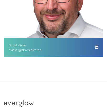
David Visser
dvisser@sbrealestate.nl